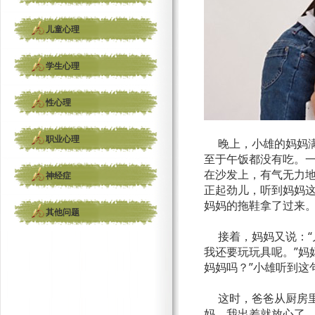
儿童心理
学生心理
性心理
职业心理
晚上，小雄的妈妈满
至于午饭都没有吃。
在沙发上，有气无力地
神经症
正起劲儿，听到妈妈
妈妈的拖鞋拿了过来
其他问题
接着，妈妈又说：“儿
我还要玩玩具呢。”妈
妈妈吗？”小雄听到这
这时，爸爸从厨房里
妈，我出差就放心了。