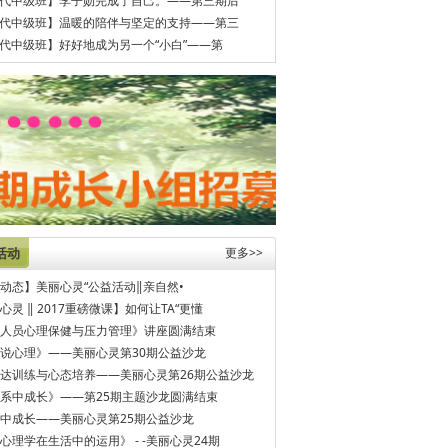
代中级班】李子勋完成了自己。——第三期后
代中级班】温暖的陪伴与坚定的支持——第三
代中级班】好好地成为另一个“小白”——第
活动
更多>>
动态】美丽心灵“公益活动‖亲自然•
心灵 ‖ 2017重磅微课】如何让TA“更懂
人员心理保健与压力管理》讲座圆满结束
说心理》——美丽心灵第30期公益沙龙
达训练与心态培养——美丽心灵第26期公益沙龙
系中成长》——第25期主题沙龙圆满结束
中成长——美丽心灵第25期公益沙龙
心理学在生活中的运用》 - -美丽心灵24期