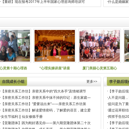
·
【重磅】现在报考2017年上半年国家心理咨询师培训可
·
什么是婚姻家
美丽心灵第十期心理咨
“心理实操讲座”讲座
厦门美丽心灵第五期心
自我成长小组
更多>>
李子勋后现
·
【亲密关系工作坊】亲密关系中的“四大杀手”及情绪调节
·
【李子勋后现
·
【亲密关系工作坊】亲密关系中抹不掉的印记：原生家庭—
·
人不是问题，
·
【亲密关系工作坊】“爱要说出来”——亲密关系工作坊第
·
提问是为了重
·
【亲密关系工作坊】解读爱情密码，了解爱的语言，建立爱
·
通过花草联结
·
女生节福利 ‖ 仙女修炼手册
·
挥挥手告别2
·
【亚隆团体】因为刚好遇见你——第六期亚隆团体第二十次
·
【李子勋后现