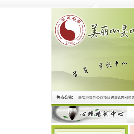
热点公告:
协同新路径
2.中心动态|守护童心再蓄力！市妇联实地督导公益项目进展
3.告别焦虑烦