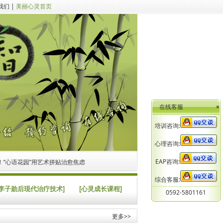
我们
|
美丽心灵首页
在线客服
×
培训咨询:
心理咨询:
EAP咨询:
心语花园”用艺术拼贴治愈焦虑
综合客服:
[李子勋后现代治疗技术]
[心灵成长课程]
0592-5801161
更多>>