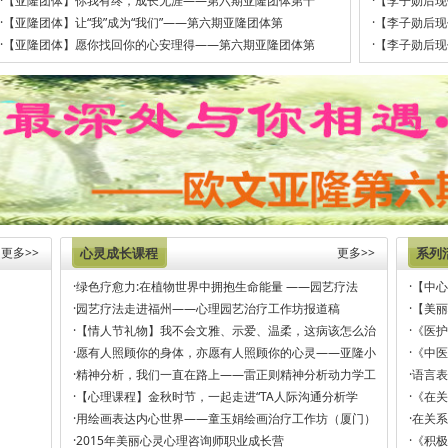
·
【亚隆团体】你我有终，成长无涯——第六期亚隆团体第十
·
【李子勋后现
·
【亚隆团体】让“我”成为“我们”——第六期亚隆团体第
·
【李子勋后现
·
【亚隆团体】愿你找回你的心安理得——第六期亚隆团体第
·
【李子勋后现
更多>>
心灵成长课程
更多>>
系列
·
绿色疗愈力:在植物世界中拥抱生命能量 ——园艺疗法
·
【中心
·
园艺疗法走进福州——心理园艺治疗工作坊报道稿
·
【美丽
·
【情人节礼物】我不会文雅、示爱、温柔，这病该怎么治
·
《医护
·
愿有人照顾你的身体，亦愿有人照顾你的心灵——亚隆小
·
《中医
·
精神分析，我们一直在路上——雷正则精神分析动力学工
·
语言表
·
【心理课程】金秋时节，一起走进“TA人际沟通分析学
·
《在关
·
用绘画表达内心世界——童玉娟绘画治疗工作坊（厦门）
·
在关系
·
2015年美丽心灵心理咨询师职业成长营
·
《积极