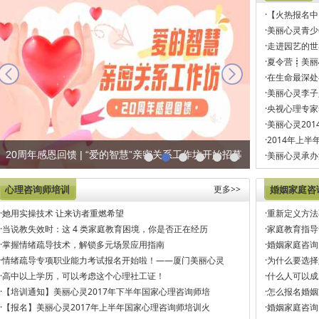
·
【火热报名中
·
美丽心灵青少
·
走进园艺的世
·
夏令营┋美丽
next
·
在生命最深处
·
美丽心灵李子
·
央视心理专家
·
美丽心灵20
·
2014年上
20周年感恩回馈 | “爱的智慧”亲密关系工作坊开始招募
·
美丽心灵承办
心理咨询师培训
更多>>
婚姻家庭咨
·
她用实操技术 让来访者重燃希望
·
重新定义方法
·
当说教失效时：这 4 类家庭教育困境，你是否正在经历
·
家庭教育指导
·
掌握情绪疏导技术，解锁多元场景应用指南
·
婚姻家庭咨询
·
情绪疏导专项职业能力考试报名开始啦！——厦门美丽心灵
·
为什么要选择
·
高中以上学历，可以考虑这个心理社工证！
·
什么人可以成
·
【培训通知】美丽心灵2017年下半年国家心理咨询师培
·
怎么报名婚姻
·
【报名】美丽心灵2017年上半年国家心理咨询师培训火
·
婚姻家庭咨询