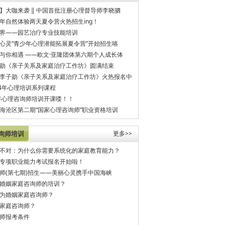
】大咖来袭 ‖ 中国首批注册心理督导师李晓驷
年自然体验两天夏令营火热招生ing！
界——园艺治疗专业技能培训
心灵“青少年心理潜能拓展夏令营”开始招生咯
与你相遇 ——欧文·亚隆团体第六期个人成长体
勋《亲子关系及家庭治疗工作坊》圆满结束
李子勋《亲子关系及家庭治疗工作坊》火热报名中
14年心理培训系列课程
半年心理咨询师培训开课喽！！
海沧区第二期“国家心理咨询师”职业资格培训
询师培训
更多>>
不对：为什么你需要系统化的家庭教育能力？
专项职业能力考试报名开始啦！
师(第七期)招生——美丽心灵携手中国海峡
婚姻家庭咨询师的培训？
为婚姻家庭咨询师？
家庭咨询师？
师报考条件