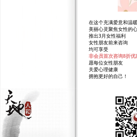
在这个充满爱意和温
美丽心灵聚焦女性的
推出3月女性福利
女性朋友前来咨询
均可享受
非会员首次咨询8折优
愿每位女性朋友
关爱心理健康
拥抱更好的自己！