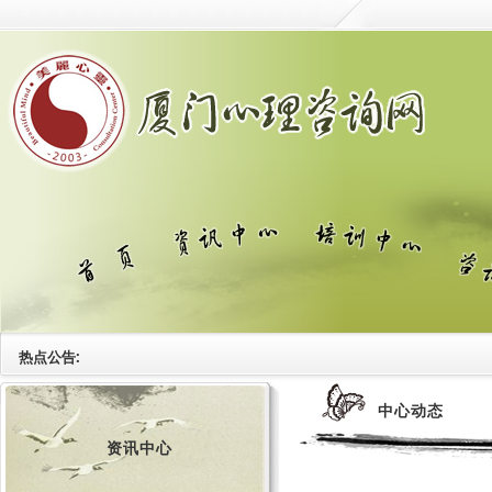
热点公告:
中心动态
资讯中心