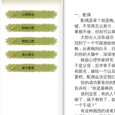
一、配偶
心理常识
配偶是谁？就是晚上
键。不管再怎么努力，
职场心理
事都不做，但却可以
大部分人没有成功，
两性心理
找到了一个可能激励
晚，从夜晚到白天，日
到你的大脑中，深深
身心美文
根据心理学家研究，
子是父母，后半辈子
亲子教育
有眼光，嫁给一个以
妻档。配偶会决定我
你的成功要靠你的配
告诉你：“你是最棒
谈到这里，有的人可
婚了，孩子都有了，
一个不成？”
有这种困惑的读者朋