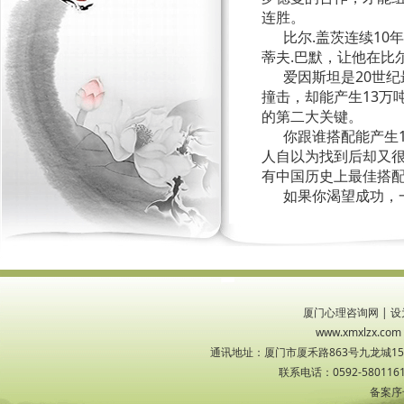
连胜。
比尔.盖茨连续10
蒂夫.巴默，让他在比
爱因斯坦是20世纪
撞击，却能产生13万
的第二大关键。
你跟谁搭配能产生1
人自以为找到后却又
有中国历史上最佳搭
如果你渴望成功，一
厦门心理咨询网
|
设
www.xmxlzx
通讯地址：厦门市厦禾路863号九龙城1533
联系电话：0592-5801161
备案序